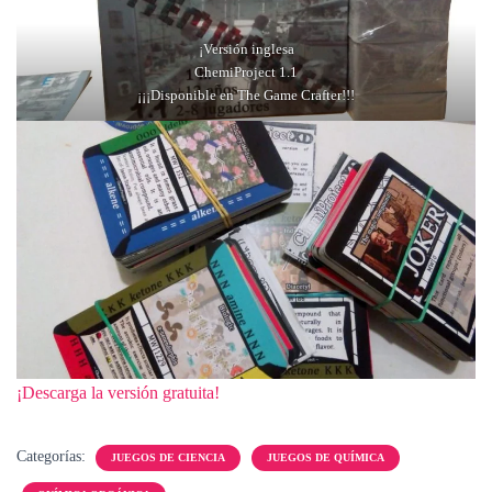
¡Versión inglesa
ChemiProject 1.1
¡¡¡Disponible en The Game Crafter!!!
¡Descarga la versión gratuita!
Categorías:
JUEGOS DE CIENCIA
JUEGOS DE QUÍMICA