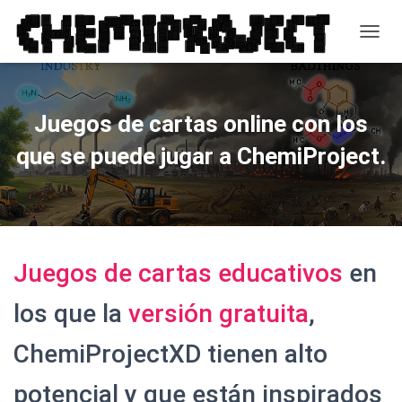
CAMB
Juegos de cartas online con los
que se puede jugar a ChemiProject.
Juegos de cartas educativos
en
los que la
versión gratuita
,
ChemiProjectXD tienen alto
potencial y que están inspirados